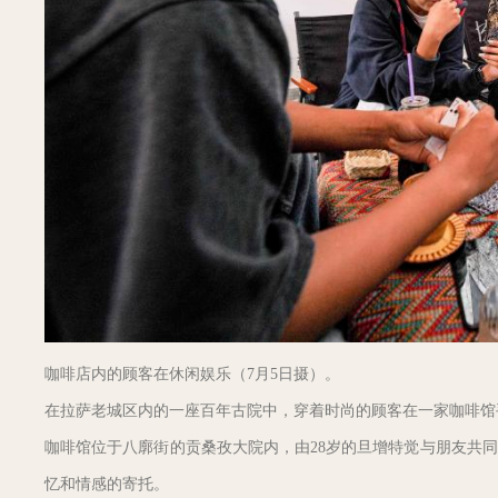
咖啡店内的顾客在休闲娱乐（7月5日摄）。
在拉萨老城区内的一座百年古院中，穿着时尚的顾客在一家咖啡馆
咖啡馆位于八廓街的贡桑孜大院内，由28岁的旦增特觉与朋友共
忆和情感的寄托。