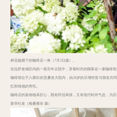
鲜花簇拥下的咖啡店一角（7月5日摄）。
在拉萨老城区内的一座百年古院中，穿着时尚的顾客在一家咖啡馆
咖啡馆位于八廓街的贡桑孜大院内，由28岁的旦增特觉与朋友共
忆和情感的寄托。
咖啡店的装饰独具匠心，既有怀旧风情，又有现代时尚气息，为百
新华社发（格桑雍珍 摄）