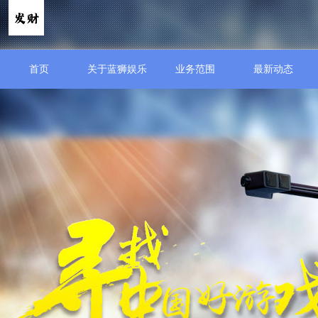
首页
关于蓝狮娱乐
业务范围
最新动态